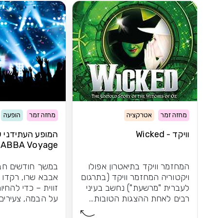
מחזה זמר
אטרקציה
מחזה זמר
הופעה
וויקד - Wicked
המופע העתידני 
ABBA Voyage
המחזמר וויקד בתיאטרון אפולו
במשך חודשים חב
ויקטוריה המחזמר וויקד (בתרגום
אבבא שרו, רקדו 
לעברית "מרשעת") נחשב בעיני
זווית – כדי להחי
רבים לאחת ההצגות הטובות...
על הבמה, צעירים 
התוצאה: חוויית הו