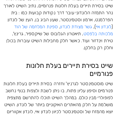
שייט בסירת תיירים בעלת חלונות פנרומיים, נתיב השייט לאורך
נהר התמזה הלונדוני עובר דרך נקודות קבועות כמו : בית
הפרלמנט, ארמון וסטמינסטר, שעון הביג בן, העין של לונדון
(
לונדון איי
),
גשר מצודת לונדון
,
ספינת המלחמה של הוד
מלכותה בלפסט
, תיאטרון הגלובוס של שייקספיר, גרינץ',
טירת וינדזור ועוד. כאשר חלק מחבילות השייט עוברות בכולן
וחלק רק בחלקן.
שייט בסירת תיירים בעלת חלונות
פנורמיים
שייט מוסטמינסטר לגרניץ' וחזרה בסירת תיירים בעלת חלונות
פנורמיים וסיפון עליון פתוח, בו ניתן לשבת ולצפות בנוף נחשב
לפופולרי מבין כולם. במהלך השייט תוכלו להתרשם מתצפית
מושלמת על חלק מהאתרים האיקוניים ביותר של לונדון. השייט
יוצא מהמזח של וסטמינסטר לכיוון לונדון איי, לונדון אקווריום