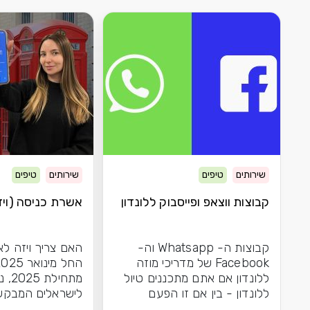
שירותים
טיפים
שירותים
טיפים
קבוצות ווצאפ ופייסבוק ללונדון
אשרת כניסה (ויזה
קבוצות ה- Whatsapp וה-
האם צריך ויזה לא
Facebook של מדריכי מוזה
ללונדון אם אתם מתכננים טיול
מתחיל
ללונדון - בין אם זו הפעם
לישראלים המבקש
הראשונה שלכם בעיר...
לאנגליה \ בריטניה