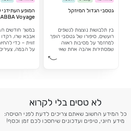
גטסבי הגדול המיוזקל
המופע העתידני 
ABBA Voyage
בין תלבושות נוצצות לנשפים
במשך חודשים חב
רועשים, סיפורו של גטסבי הופך
אבבא שרו, רקדו 
למחזמר על מסיבות ראווה
זווית – כדי להחי
שמסתירות אהבה אחת שאי
על הבמה, צעירים 
אפשר לשכוח
התוצאה: חוויית הו
לא טסים בלי לקרוא
כל המידע החשוב שאתם צריכים לדעת לפני הטיסה:
מידע חיוני, טיפים ועדכונים שיחסכו לכם זמן וכסף!