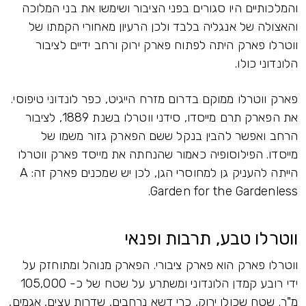
והמלכותיים היו סגורים בפני הציבור ושימשו את בני המלוכה
והאצולה של אנגליה בלבד ולכן הרעיון מאחורי הקמתו של
ווטרלו פארק היתה לפתוח פארק ירוק ורחב ידיים לציבור
הלונדוני כולו.
פארק ווטרלו ממוקם בדרום מזרח הייגיט, כפר לונדוני טיפוסי.
את הפארק תרם מייסדו, סידני ווטרלו בשנת 1889, לציבור
הרחב ואפשר להבין בנקל ששם הפארק גזור משמו של
מייסדו. הפילוסופיה כאמור שהנחתה את מייסד פארק ווטרלו
הייתה להעניק גן למחוסרי הגן, לכן יש שמכנים פארק זה: A
Garden for the Gardenless.
ווטרלו טבע, תרבות ופנאי
ווטרלו פארק הוא פארק ציבורי. הפארק מנוהל ומתוחזק על
ידי רובע קמדן הלונדוני ומשתרע על שטח של כ- 105,000
מ"ר. שטח שכולו ירוק, כרי דשא נרחבים, שדרות עצים, אגמים,