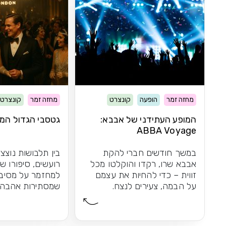
מחזה זמר
הופעה
קונצרט
מחזה זמר
קונצרט
המופע העתידני של אבבא:
גטסבי הגדול המי
ABBA Voyage
במשך חודשים חברי להקת
בין תלבושות נוצצ
אבבא שרו, רקדו והוקלטו מכל
רועשים, סיפורו ש
זווית – כדי להחיות את עצמם
למחזמר על מסיבו
על הבמה, צעירים לנצח.
שמסתירות אהבה 
התוצאה: חוויית הופעה...
אפשר לשכוח