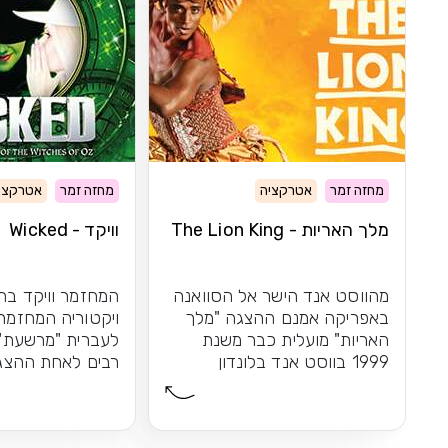
מחזה זמר
אטרקציה
מחזה זמר
אטרקצי
מלך האריות - The Lion King
וויקד - Wicked
מהווסט אנד הישר אל הסוואנה
המחזמר וויקד בתי
באפריקה אמנם ההצגה "מלך
ויקטוריה המחזמר 
האריות" מועלית כבר משנת
לעברית "מרשעת")
1999 בווסט אנד בלונדון
רבים לאחת ההצגות
הקרירה, אך...