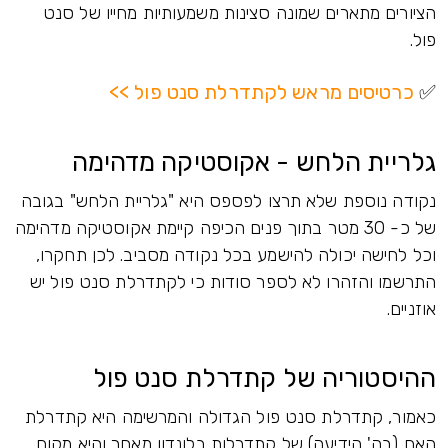
הציורים מתארים שמונה סצינות משמעותיות מחייו של סנט
פול.
✅
כרטיסים מראש לקתדרלת סנט פול >>
גלריית הלחש - אקוסטיקה מדהימה
נקודה נוספת שלא תרצו לפספס היא "גלריית הלחש" בגובה
של כ- 30 מטר בתוך פנים הכיפה קיימת אקוסטיקה מדהימה
וכל לחישה יכולה להישמע בכל נקודה מסביב. לכן תחקרו,
התרשמו והזהרו לא לספר סודות כי לקתדרלת סנט פול יש
אוזניים.
ההיסטוריה של קתדרלת סנט פול
כאמור, קתדרלת סנט פול הגדולה והמרשימה היא קתדרלת
האם (בה' הידיעה) של קתדרלות בלונדון מאחר והיא מקום