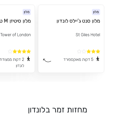
מלון
מלון
מלון סנט ג’יילס לונדון
מלון סיטיזן M טאואר אוף
 Tower of London
St Giles Hotel
5 דקות מאוקספורד
2 דקות ממצודת
לונדון
מחזות זמר בלונדון