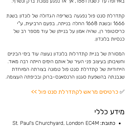
באירופה עד לשנת 1561, אך אז נפגע ממכת ברק ונשרף.
קתדרלת סנט פול נפגעה בשריפה הגדולה של לונדון בשנת
1666 ובשנת 1668 החלה בנייתה, בפעם הרביעית, ע"י
כריסטופר רן, שהיה אמון על בנייתן של עוד מספר רב של
כנסיות בלונדון.
המסורת של בניית קתדרלות בלונדון נעוצה עוד בימי הביניים
וחשיבותן בעיצוב פני העיר של אותם הימים הייתה רבה מאוד.
הייחודיות של קתדרלת סנט פול טמונה בצורתה המיוחדת
שנבנתה בהשפעת סגנון הרנסאנס-ברוק ובכיפתה העצומה.
✅
כרטיסים מראש לקתדרלת סנט פול >>
מידע כללי
כתובת:
St. Paul's Churchyard, London EC4M