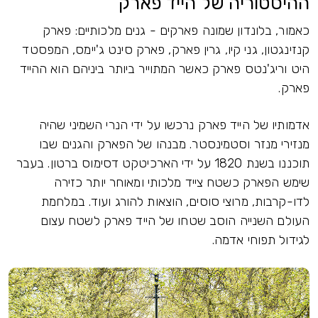
ההיסטוריה של הייד פארק
כאמור, בלונדון שמונה פארקים - גנים מלכותיים: פארק
קנזינגטון, גני קיו, גרין פארק, פארק סינט ג'יימס, המפסטד
היט וריג'נטס פארק כאשר המתוייר ביותר ביניהם הוא ההייד
פארק.
אדמותיו של הייד פארק נרכשו על ידי הנרי השמיני שהיה
מנזירי מנזר וסטמינסטר. מבנהו של הפארק והגנים שבו
תוכננו בשנת 1820 על ידי הארכיטקט דסימוס ברטון. בעבר
שימש הפארק כשטח צייד מלכותי ומאוחר יותר כזירה
לדו-קרבות, מרוצי סוסים, הוצאות להורג ועוד. במלחמת
העולם השנייה הוסב שטחו של הייד פארק לשטח עצום
לגידול תפוחי אדמה.