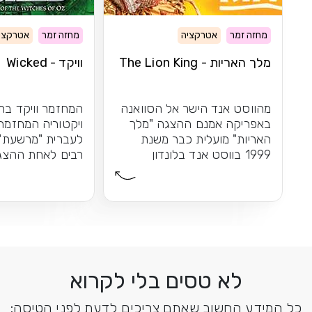
מחזה זמר
אטרקציה
מחזה זמר
אטרקצי
מלך האריות - The Lion King
וויקד - Wicked
מהווסט אנד הישר אל הסוואנה
המחזמר וויקד בתי
באפריקה אמנם ההצגה "מלך
ויקטוריה המחזמר 
האריות" מועלית כבר משנת
לעברית "מרשעת")
1999 בווסט אנד בלונדון
רבים לאחת ההצגות
הקרירה, אך...
לא טסים בלי לקרוא
כל המידע החשוב שאתם צריכים לדעת לפני הטיסה: