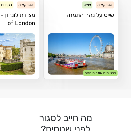
אטרקציה
שייט
אטרקציה
נקודות ע
שייט על נהר התמזה
of London
כרטיסים אוזלים מהר
מה חייב לסגור
לפני שטסים?