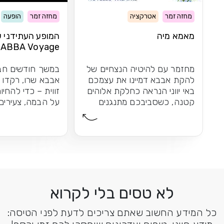
מחזה זמר
אטרקציה
מחזה זמר
הופעה
מאמא מיה
המופע העתידני 
ABBA Voyage
מחזמר עם להיטיה הנצחיים של
במשך חודשים חב
להקת אבבא דמיינו את עצמכם
אבבא שרו, רקדו 
באי יווני הנראה כחלקת אלוהים
זווית – כדי להחי
קטנה, כשסביבכם מתנגנים
על הבמה, צעירים 
להיטיה הנצחיים...
התוצאה: חוויית הו
לא טסים בלי לקרוא
כל המידע החשוב שאתם צריכים לדעת לפני הטיסה: