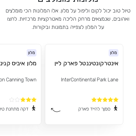
טיול טוב יכול לקום וליפול על מלון. אלו המלונות הכי מומלצים
ואהובים, שנמצאים מרחק הליכה מאטרקציות מרכזיות. לחצו
על המלון לצפייה בתמונות וביקורות.
מלון
מלון
אינטרקונטיננטל פארק ליין
מלון איביס קנינג
don Canning Town
InterContinental Park Lane
סמןך להייד פארק
דקה מתחנת טיו