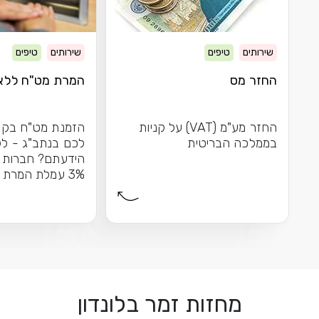
שירותים
טיפים
שירותים
טיפים
החזר מס
המרת מט"ח ללא
החזר מע"מ (VAT) על קניות
הזמנת מט"ח בקל
בממלכה הבריטית
לכם בנתב"ג - לל
הידעתם? חברות ה
3% עמלת המרת
כשאתם...
מחזות זמר בלונדון