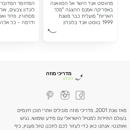
מהווסט אנד הישר אל הסוואנה
המחזמר המדובר 
באפריקה אמנם ההצגה "מלך
לונדון צבעים, אורו
האריות" מועלית כבר משנת
מסתורין, פחד ואפ
1999 בווסט אנד בלונדון
ודרמה - כל אלה 
הקרירה, אך...
פנטום האופרה לא
מדריכי מוזה
לונדון
מאז שנת 2001, מדריכי מוזה מובילים אתרי תוכן חינמיים
בעולם התיירות למטייל הישראלי עם מידע שימושי, נגיש
ואותנטי. אנחנו כאן כדי לעזור לכם לתכנן טיול מעניין, כיף