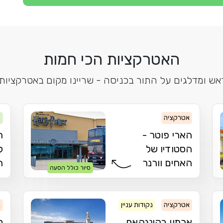
האטרקציות הכי חמות
אש ומדלגים על התור בכניסה - שריינו מקום באטרקצי
אטרקציה
מ
הארי פוטר -
ה
הסטודיו של
ל
האחים וורנר
ה
סיור כולל הסעה
אטרקציה
נקודות עניין
ארמון
א
ארמון בקינגהאם
ל