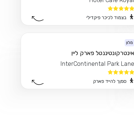
Hotel Cafe Roya
בצמוד לכיכר פיקדילי
מלון
ינטרקונטיננטל פארק ליין
InterContinental Park Lan
סמןך להייד פארק