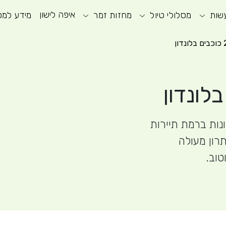
איפה לישון
שות
וע חיפוש
מסלולי טיול
מחזות זמר
תפריט ראשי
תפריט נגישות
מידע למט
תמצאו למעלה מ- 150 מלונות ברמת תיירות
פתרון מעולה
טוב.