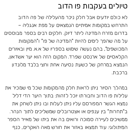
טיולים בעקבות פו הדוב
לא כולם יודעים אבל חלק ניכר מהעלילה של פה הדוב
התרחש במקומות אמיתיים הנמצאים על מפת אנגליה –
בדרום מזרח המדינה ליתר דיוק. חלקים רבים בספר מבוססים
על מה שהפך לימים להיות "המדינה של פו" ו"המקומות
המכושפים", בהם נעשה שימוש בספריו של א.א. מיין ובאיורים
הקלאסיים של ארנסט שפרד. המקום הזה הוא יער אשדאון,
הנמצא במרחק של כשעת נסיעה אחת וחצי בלבד מלונדון
ברכבת.
במהלך הסיור ניתן לראות חלק מהמקומות שכל מי שמכיר את
עלילות פו הדוב וחבורתו יוכל לזהות: בתוך היער הדי דליל
נמצא הגשר המפורסם עליו ניתן לעלות ובו ניתן לשחק את
ב"תחרות" בין ענפים או אצטרובלים שמשליכים לתוך הנהר.
ממשיכים לעיירה סמוכה ורואים בה את ביתו של מאייר הספר
המיתולוגי. עוד תמצאו באזור את חורש מאה האקרים, כנף