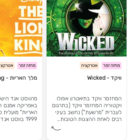
מחזה זמר
אטרקציה
מחזה זמר
אטרקצי
וויקד - Wicked
מלך האריות - The Lion King
המחזמר וויקד בתיאטרון אפולו
מהווסט אנד הישר
ויקטוריה המחזמר וויקד (בתרגום
באפריקה אמנם ה
לעברית "מרשעת") נחשב בעיני
האריות" מועלית 
רבים לאחת ההצגות הטובות...
1999 בווסט אנד
הקרירה, אך...