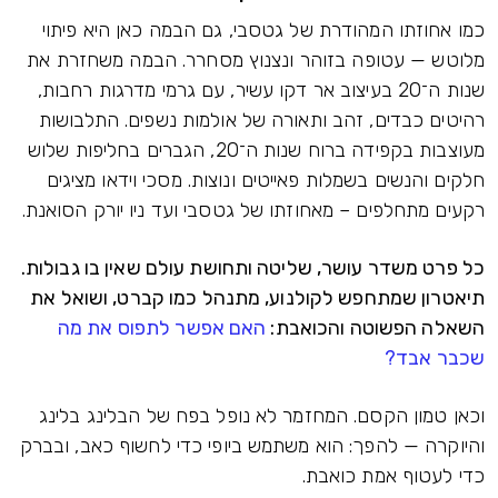
כמו אחוזתו המהודרת של גטסבי, גם הבמה כאן היא פיתוי
מלוטש — עטופה בזוהר ונצנוץ מסחרר. הבמה משחזרת את
שנות ה־20 בעיצוב אר דקו עשיר, עם גרמי מדרגות רחבות,
רהיטים כבדים, זהב ותאורה של אולמות נשפים. התלבושות
מעוצבות בקפידה ברוח שנות ה־20, הגברים בחליפות שלוש
חלקים והנשים בשמלות פאייטים ונוצות. מסכי וידאו מציגים
רקעים מתחלפים – מאחוזתו של גטסבי ועד ניו יורק הסואנת.
כל פרט משדר עושר, שליטה ותחושת עולם שאין בו גבולות.
תיאטרון שמתחפש לקולנוע, מתנהל כמו קברט, ושואל את
השאלה הפשוטה והכואבת:
האם אפשר לתפוס את מה
שכבר אבד?
וכאן טמון הקסם. המחזמר לא נופל בפח של הבלינג בלינג
והיוקרה — להפך: הוא משתמש ביופי כדי לחשוף כאב, ובברק
כדי לעטוף אמת כואבת.