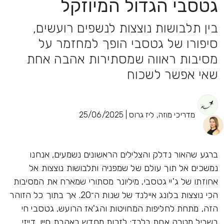
גטסבי הגדול המיוזקל
בין תלבושות נוצצות לנשפים רועשים,
סיפורו של גטסבי הופך למחזמר על
מסיבות ראווה שמסתירות אהבה אחת
שאי אפשר לשכוח
מדריכי מוזה, ליז גרוס | 25/06/2025
ברגע שהאור נדלק והצלילים הראשונים נשמעים, אנחנו
נמשכים אל תוך עולם של שמפניה ותלבושות נוצצות אל
אחוזתו של ג'יי גטסבי, מיליונר מסתורי שמארח את המסיבות
הכי נוצצות בלונג איילנד של שנות ה־20. אך בתוך כל הזוהר
הזה, מתחת לחליפות המחויטות והג'אז הרועש, גטסבי חי
בשביל מטרה אחת בלבד: לזכות מחדש באהבת חייו, דייזי.