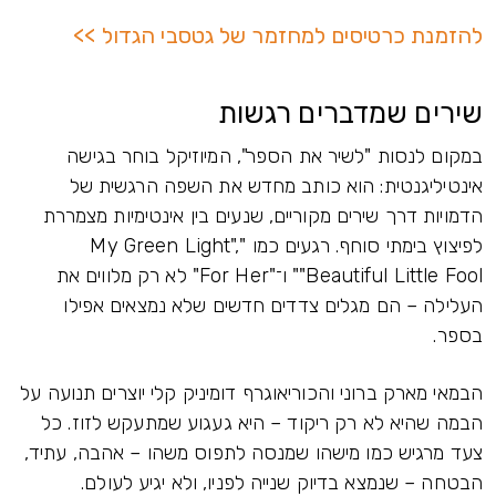
להזמנת כרטיסים למחזמר של גטסבי הגדול >>
שירים שמדברים רגשות
במקום לנסות "לשיר את הספר", המיוזיקל בוחר בגישה
אינטיליגנטית: הוא כותב מחדש את השפה הרגשית של
הדמויות דרך שירים מקוריים, שנעים בין אינטימיות מצמררת
לפיצוץ בימתי סוחף. רגעים כמו "My Green Light",
"Beautiful Little Fool" ו־"For Her" לא רק מלווים את
העלילה – הם מגלים צדדים חדשים שלא נמצאים אפילו
בספר.
הבמאי מארק ברוני והכוריאוגרף דומיניק קלי יוצרים תנועה על
הבמה שהיא לא רק ריקוד – היא געגוע שמתעקש לזוז. כל
צעד מרגיש כמו מישהו שמנסה לתפוס משהו – אהבה, עתיד,
הבטחה – שנמצא בדיוק שנייה לפניו, ולא יגיע לעולם.