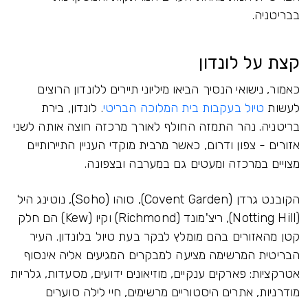
בבריטניה.
קצת על לונדון
כאמור, נישואי הנסיך הביאו מיליוני תיירים ללונדון הרוצים
לעשות
טיול בעקבות בית המלוכה הבריטי
. לונדון, בירת
בריטניה. נהר התמזה החולף לאורך מרכזה חוצה אותה לשני
אזורים - צפון ודרום, כאשר מרבית מוקדי העניין התיירותיים
מצויים במרכזה ומעטים גם במערבה ובצפונה.
הקובנט גרדן (Covent Garden), סוהו (Soho), נוטינג היל
(Notting Hill), ריצ'מונד (Richmond) וקיו (Kew) הם חלק
קטן מהאזורים בהם מומלץ לבקר בעת טיול בלונדון. העיר
הבריטית המרשימה מציעה למבקרים המגיעים אליה אינסוף
אטרקציות: פארקים ענקיים, מוזיאונים ידועים, מסעדות, גלריות
מודרניות, אתרים היסטוריים מרשימים, חיי לילה סוערים