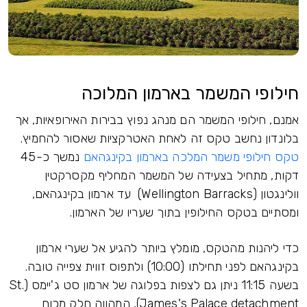
חילופי המשמר בארמון המלוכה
אמנם, חילופי המשמר הם מנהג נפוץ בבירות האירופאיות, אך
בלונדון נחשב טקס זה לאחת האטרקציות שאסור להחמיץ.
טקס חילופי משמר המלכה בארמון בקינגהאם
נמשך כ-45
דקות, מתחיל בצעידה של המשמר המחליף מקסרקטין
וולינגטון (Wellington Barracks) עד ארמון בקינגהאם,
ומסתיים בטקס החילופין בתוך שעריו של הארמון.
כדי ליהנות מהטקס, מומלץ ביותר להגיע אל שערי ארמון
בקינגהאם לפני תחילתו (10:00) ולתפוס זווית צפייה טובה.
בשעה 11:15 ניתן גם לצפות בפלוגה של ארמון סט ג'יימס (St.
James's Palace detachment), המהווה חלק מכוח