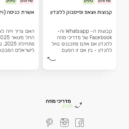
שירותים
טיפים
שירותים
טיפים
קבוצות ווצאפ ופייסבוק ללונדון
אשרת כניסה (ויזה
קבוצות ה- Whatsapp וה-
האם צריך ויזה לא
Facebook של מדריכי מוזה
ללונדון אם אתם מתכננים טיול
מתחיל
ללונדון - בין אם זו הפעם
לישראלים המבקש
הראשונה שלכם בעיר...
לאנגליה \ בריטניה
מדריכי מוזה
לונדון