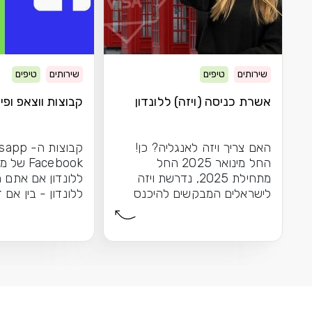
שירותים
טיפים
שירותים
טיפים
אשרת כניסה (ויזה) ללונדון
קבוצות ווצאפ ופיי
האם צריך ויזה לאנגליה? כן!
החל מינואר 2025 החל
Facebook 
מתחילת 2025, נדרשת ויזה
ללונדון אם אתם מ
לישראלים המבקשים להיכנס
ללונדון - בין אם 
לאנגליה \ בריטניה. מערכת...
הראשונה שלכם בע