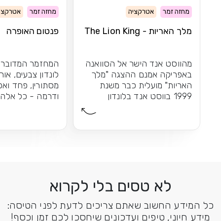
מחזה זמר
אטרקציה
מחזה זמר
אטרקצי
מלך האריות - The Lion King
פנטום האופרה
מהווסט אנד הישר אל הסוואנה
המחזמר המדובר 
באפריקה אמנם ההצגה "מלך
לונדון צבעים, אורו
האריות" מועלית כבר משנת
מסתורין, פחד ואפ
1999 בווסט אנד בלונדון
ודרמה - כל אלה 
הקרירה, אך...
פנטום האופרה לא
לא טסים בלי לקרוא
כל המידע החשוב שאתם צריכים לדעת לפני הטיסה:
מידע חיוני, טיפים ועדכונים שיחסכו לכם זמן וכסף!