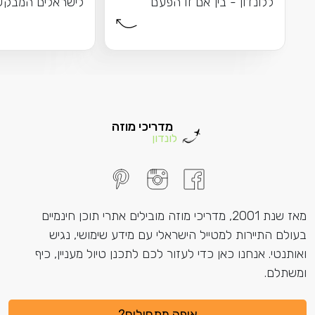
ללונדון - בין אם זו הפעם
לישראלים המבקש
הראשונה שלכם בעיר...
לאנגליה \ בריטניה
מדריכי מוזה
לונדון
מאז שנת 2001, מדריכי מוזה מובילים אתרי תוכן חינמיים
בעולם התיירות למטייל הישראלי עם מידע שימושי, נגיש
ואותנטי. אנחנו כאן כדי לעזור לכם לתכנן טיול מעניין, כיף
ומשתלם.
איפה מתחילים?