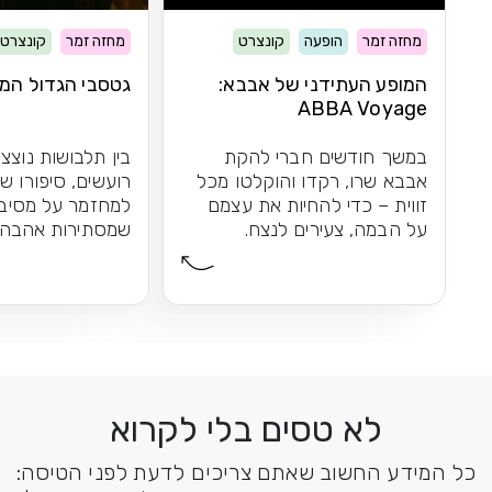
מחזה זמר
הופעה
קונצרט
מחזה זמר
קונצרט
המופע העתידני של אבבא:
גטסבי הגדול המי
ABBA Voyage
במשך חודשים חברי להקת
בין תלבושות נוצצ
אבבא שרו, רקדו והוקלטו מכל
רועשים, סיפורו ש
זווית – כדי להחיות את עצמם
למחזמר על מסיבו
על הבמה, צעירים לנצח.
שמסתירות אהבה 
התוצאה: חוויית הופעה...
אפשר לשכוח
לא טסים בלי לקרוא
כל המידע החשוב שאתם צריכים לדעת לפני הטיסה: