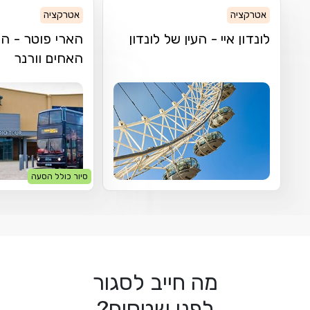
אטרקציה
אטרקציה
לונדון איי - העין של לונדון
הארי פוטר - הס
האחים וורנר
סיור כולל הסעה
מה חייב לסגור
לפני שטסים?