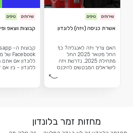
שירותים
טיפים
שירותים
טיפים
אשרת כניסה (ויזה) ללונדון
קבוצות ווצאפ ופיי
האם צריך ויזה לאנגליה? כן!
החל מינואר 2025 החל
Facebook 
מתחילת 2025, נדרשת ויזה
ללונדון אם אתם מ
לישראלים המבקשים להיכנס
ללונדון - בין אם 
לאנגליה \ בריטניה. מערכת...
הראשונה שלכם בע
מחזות זמר בלונדון
מחזמר בלונדון זה לא בגדר המלצה – זה חלק מה-