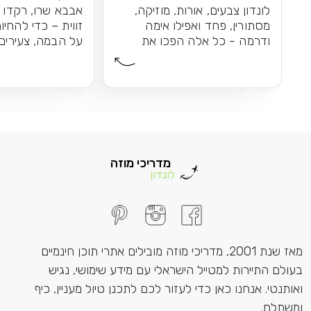
לונדון צבעים, אורות, מוזיקה,
אבבא שרו, רקדו 
מסתורין, פחד ואפילו אימה
זווית – כדי להחי
ודרמה - כל אלה הפכו את
על הבמה, צעירים 
פנטום האופרה לאחד...
התוצאה: חוויית הו
מדריכי מוזה
לונדון
מאז שנת 2001, מדריכי מוזה מובילים אתרי תוכן חינמיים
בעולם התיירות למטייל הישראלי עם מידע שימושי, נגיש
ואותנטי. אנחנו כאן כדי לעזור לכם לתכנן טיול מעניין, כיף
ומשתלם.