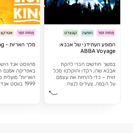
מחזה זמר
הופעה
קונצרט
מחזה זמר
אטרקצי
המופע העתידני של אבבא:
מלך האריות - The Lion King
ABBA Voyage
במשך חודשים חברי להקת
מהווסט אנד הישר
אבבא שרו, רקדו והוקלטו מכל
באפריקה אמנם ה
זווית – כדי להחיות את עצמם
האריות" מועלית 
על הבמה, צעירים לנצח.
1999 בווסט אנד
התוצאה: חוויית הופעה...
הקרירה, אך...