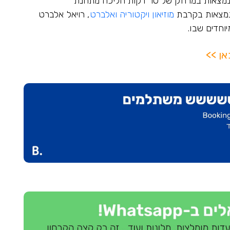
כל הדירות של אה הום טו רנט סאות' קנזינגטון נמצאות במרחק של 10 דקות הליכה מתחנת
 נמצאות בקרבת
מוזיאון ויקטוריה ואלברט
, רויאל אלברט
יוחדים שבו.
אן >>