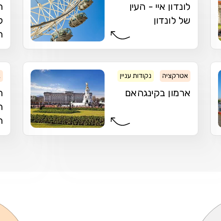
לונדון איי - העין
ה
של לונדון
ל
ה
אטרקציה
נקודות עניין
ארמון
א
ארמון בקינגהאם
ה
ה
ה