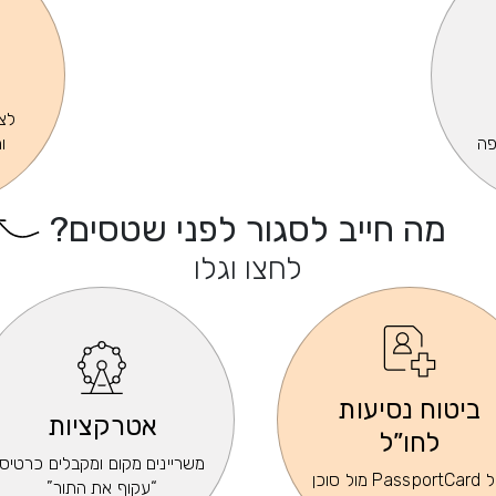
לצפ
פה
ו
מה חייב לסגור לפני שטסים?
לחצו וגלו
ביטוח נסיעות
אטרקציות
לחו”ל
משריינים מקום ומקבלים כרטיס
של PassportCard מול סוכן
“עקוף את התור”