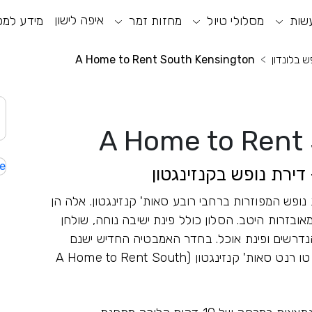
איפה לישון
שות
וע חיפוש
מסלולי טיול
מחזות זמר
תפריט ראשי
תפריט נגישות
מידע למט
ש בלונדון
A Home to Rent South Kensington
A Home to Rent
e
 דירת נופש בקנזינגטון
נופש המפוזרות ברחבי רובע סאות' קנזינגטון. אלה הן
מאובזרות היטב. הסלון כולל פינת ישיבה נוחה, שולחן
נדרשים ופינת אוכל. בחדר האמבטיה החדיש ישנם
אמבטיה או מקלחת. בחלק מהדירות של אה הום טו רנט סאות' קנזינגטון (A Home to Rent South