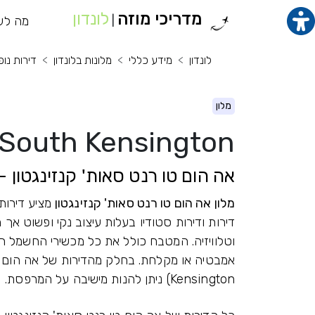
מדריכי מוזה
לונדון
תוכן מרכזי
מה לע
מנ
|
לונדון
מידע כללי
מלונות בלונדון
דירות נופ
מלון
 South Kensington
אה הום טו רנט סאות' קנזינגטון -
מלון אה הום טו רנט סאות' קנזינגטון
מציע דירות 
דירות ודירות סטודיו בעלות עיצוב נקי ופשוט אך 
וטלוויזיה. המטבח כולל את כל מכשירי החשמל ה
Kensington) ניתן להנות מישיבה על המרפסת.