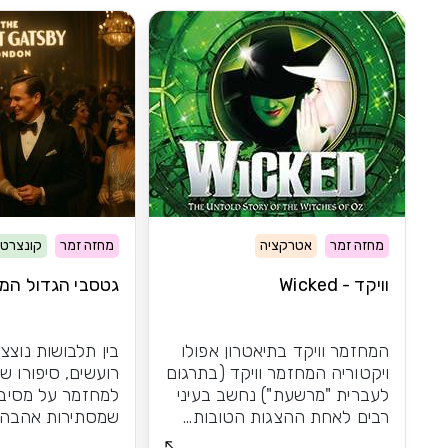
מחזה זמר
אטרקציה
מחזה זמר
קונצרט
וויקד - Wicked
גטסבי הגדול המי
המחזמר וויקד בתיאטרון אפולו
בין תלבושות נוצצ
ויקטוריה המחזמר וויקד (בתרגום
רועשים, סיפורו ש
לעברית "מרשעת") נחשב בעיני
למחזמר על מסיבו
רבים לאחת ההצגות הטובות...
שמסתירות אהבה 
אפשר לשכוח