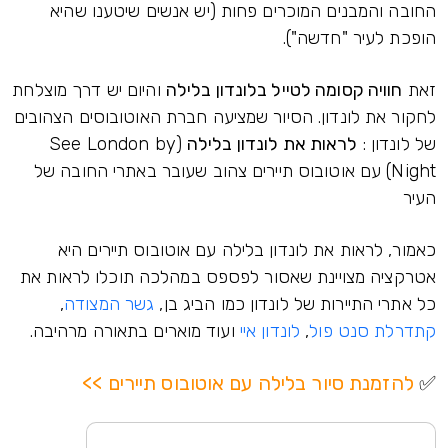
החובה והמבנים המוכרים פחות (יש אנשים שיטענו שהיא
הופכת לעיר "חדשה").
זאת
חוויה קסומה לטייל בלונדון בלילה
והיום יש דרך מוצלחת
לחקור את לונדון. הסיור שמציעה חברת האוטובוסים הצהובים
של לונדון :
לראות את לונדון בלילה
(See London by
Night) עם אוטובוס תיירים צהוב שעובר באתרי החובה של
העיר
כאמור, לראות את לונדון בלילה עם אוטובוס תיירים היא
אטרקציה מצויינת שאסור לפספס במהלכה תוכלו לראות את
כל אתרי התיירות של לונדון כמו הביג בן,
גשר המצודה
,
קתדרלת סנט פול
,
לונדון איי
ועוד מוארים בתאורה מרהיבה.
✅
להזמנת סיור בלילה עם אוטובוס תיירים >>