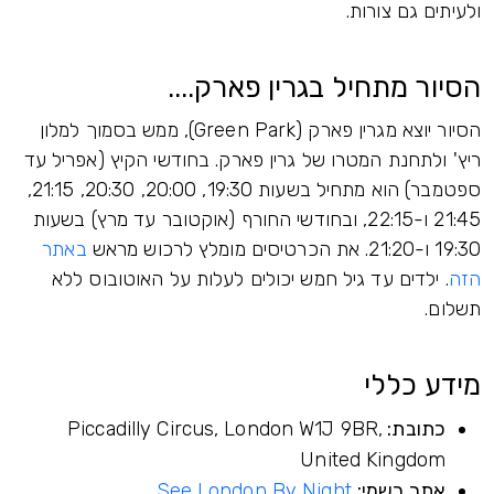
ולעיתים גם צורות.
הסיור מתחיל בגרין פארק....
הסיור יוצא מגרין פארק (Green Park), ממש בסמוך למלון
ריץ' ולתחנת המטרו של גרין פארק. בחודשי הקיץ (אפריל עד
ספטמבר) הוא מתחיל בשעות 19:30, 20:00, 20:30, 21:15,
21:45 ו-22:15, ובחודשי החורף (אוקטובר עד מרץ) בשעות
19:30 ו-21:20. את הכרטיסים מומלץ לרכוש מראש
באתר
הזה
. ילדים עד גיל חמש יכולים לעלות על האוטובוס ללא
תשלום.
מידע כללי
כתובת:
Piccadilly Circus, London W1J 9BR,
United Kingdom
אתר רשמי:
See London By Night