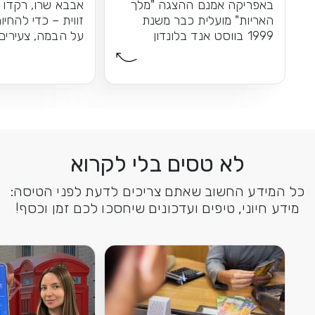
באפריקה אמנם ההצגה "מלך
אבבא שרו, רקדו 
האריות" מועלית כבר משנת
זווית – כדי להחי
1999 בווסט אנד בלונדון
על הבמה, צעירים 
הקרירה, אך...
התוצאה: חוויית הו
לא טסים בלי לקרוא
כל המידע החשוב שאתם צריכים לדעת לפני הטיסה:
מידע חיוני, טיפים ועדכונים שיחסכו לכם זמן וכסף!