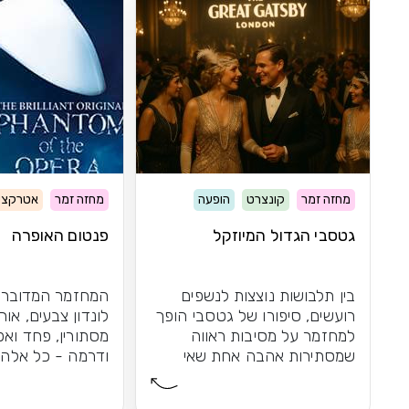
מחזה זמר
קונצרט
הופעה
מחזה זמר
אטרקצי
גטסבי הגדול המיוזקל
פנטום האופרה
בין תלבושות נוצצות לנשפים
המחזמר המדובר 
רועשים, סיפורו של גטסבי הופך
לונדון צבעים, אורו
למחזמר על מסיבות ראווה
מסתורין, פחד ואפ
שמסתירות אהבה אחת שאי
ודרמה - כל אלה 
אפשר לשכוח
פנטום האופרה לא