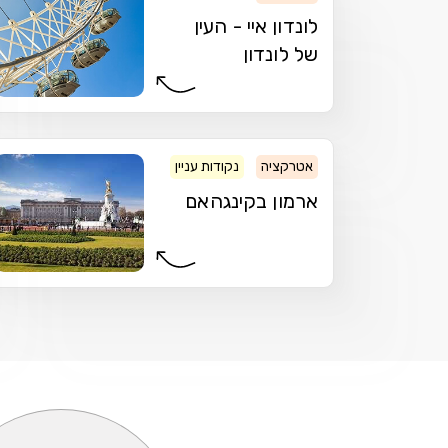
לונדון איי - העין
של לונדון
אטרקציה
נקודות עניין
ארמון
ארמון בקינגהאם