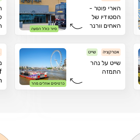
הארי פוטר -
ה
הסטודיו של
ל
האחים וורנר
ה
סיור כולל הסעה
אטרקציה
שייט
א
שייט על נהר
מ
התמזה
f
n
כרטיסים אוזלים מהר