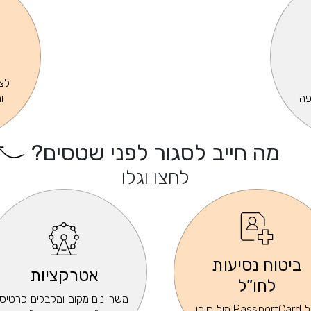
לצפ
פה
ו
מה חייב לסגור לפני שטסים?
לחצו וגלו
ביטוח נסיעות
אטרקציות
לחו”ל
משריינים מקום ומקבלים כרטיס
של PassportCard מול סוכן