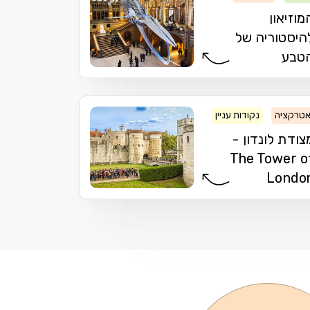
מוזיאון
היסטוריה של
טבע
טרקציה
נקודות עניין
מצודה
צודת לונדון -
The Tower o
Londo