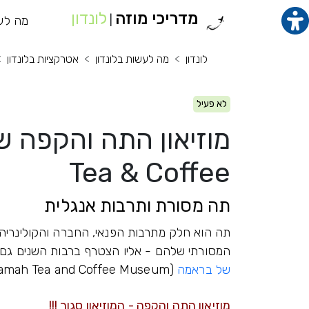
מדריכי מוזה
לונדון
תוכן מרכזי
מה לע
מנ
|
לונדון
מה לעשות בלונדון
אטרקציות בלונדון
לא פעיל
Tea & Coffee
תה מסורת ותרבות אנגלית
תה הוא חלק מתרבות הפנאי, החברה והקולינריה
המסורתי שלהם - אליו הצטרף ברבות השנים גם
של בראמה
(Bramah Tea and Coffee Museum).
מוזיאון התה והקפה - המוזיאון סגור !!!