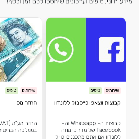
מידע חיוני, טיפים ועדכונים שיחסכו לכם זמן וכסף!
שירותים
טיפים
שירותים
טיפים
קבוצות ווצאפ ופייסבוק ללונדון
החזר מס
קבוצות ה- Whatsapp וה-
Facebook של מדריכי מוזה
בממלכה הבריטית
ללונדון אם אתם מתכננים טיול