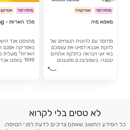
מחזה זמר
אטרקציה
מחזה זמר
אטרקצי
מאמא מיה
מלך האריות - The Lion King
מחזמר עם להיטיה הנצחיים של
מהווסט אנד הישר
להקת אבבא דמיינו את עצמכם
באפריקה אמנם ה
באי יווני הנראה כחלקת אלוהים
האריות" מועלית 
קטנה, כשסביבכם מתנגנים
1999 בווסט אנד
להיטיה הנצחיים...
הקרירה, אך...
לא טסים בלי לקרוא
כל המידע החשוב שאתם צריכים לדעת לפני הטיסה: