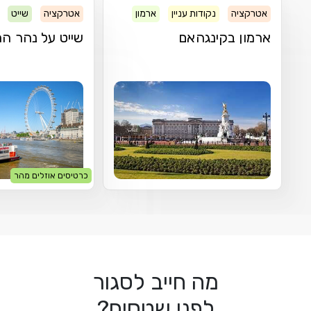
אטרקציה
נקודות עניין
ארמון
אטרקציה
שייט
ארמון בקינגהאם
שייט על נהר ה
כרטיסים אוזלים מהר
מה חייב לסגור
לפני שטסים?