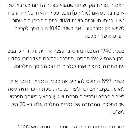
המבנה בצורת מקדש יווני שנמצא בפינה הדרום מערבית של
ארמון בקינגהאם (מול הגן) תוכנן על ידי האדריכל הידוע ג'ון
נאש ובנייתו הושלמה בשנת 1831. במקור הביתן היה אמור
לשמש כקונסרבטוריון אך בשנת 1843 הוא הפך לקפלה
הפרטית של המלכה.
בשנת 1940 המבנה נהרס בהפצצה אווירית על ידי הגרמנים
ולכן בשנת 1962 החליטו המלכה והדוכס מאדינבורו לחדש
את המבנה ולהפוך אותו לגלריה בו יוצג האוסף המלכותי.
בשנת 1997 הוחלט להרחיב את מבנה הגלריה ולחבר אותו
לארמון בקינגהאם וכן, ליצור כניסה נוספת דרכו תהיה גישה
לציבור הבריטי ולתיירים הרבים שיגיעו להציץ באוסף הפרטי
של המלכה. ההרחבה של גלריית המלכה עלה ב- 20 מיליון
ליש"ט.
במסגרת חגיגות יובל הזהב שנערכו בחודש מאי 2002