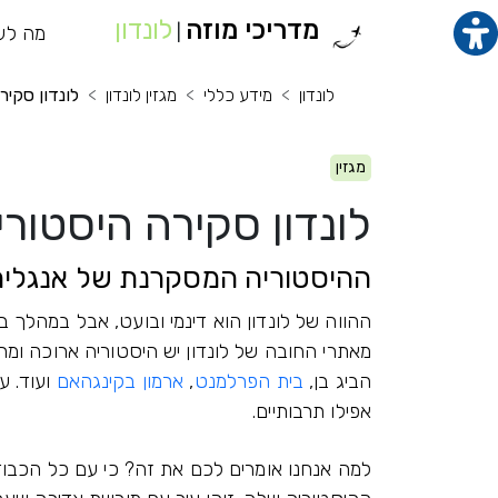
מדריכי מוזה
לונדון
תוכן מרכזי
מה לע
מנ
|
לונדון
מידע כללי
מגזין לונדון
לונדון סקיר
מגזין
לונדון סקירה היסטורי
ההיסטוריה המסקרנת של אנגליה
ההווה של לונדון הוא דינמי ובועט, אבל במהלך 
מאתרי החובה של לונדון יש היסטוריה ארוכה ומר
הביג בן,
בית הפרלמנט
,
ארמון בקינגהאם
ועוד. ע
אפילו תרבותיים.
למה אנחנו אומרים לכם את זה? כי עם כל הכבוד ל