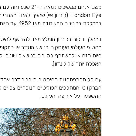
משם אנחנו ממשיכים ל
London Eye (לונדון איי) שהפך לאחד 
בממלכת בריטניה המאוחדת מאז 1952 ועד היום, עם יורש העצר המפורסם לא פחות צ'ארלס.
במהלך ביקור בלונדון מומלץ מאד להיחשף להיסטו
מהטופ העולמי העוסקים בנושא מוגדר או בתקופה
היום הזה או להשתתף בסיורים בנושאים שונים ול
האפלה יותר של לונדון).
עם כל ההתפתחויות ההיסטוריות ברור דבר אחד: ל
הברקזיט והמהפכים הפוליטיים הנוכחיים צפויים ל
ההשפעה על אירופה והעולם.