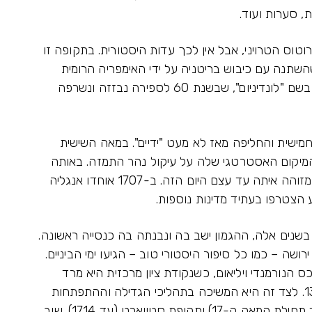
, סערות ועוד.
טוס הטרויני, אבל אין לכך עדות היסטורית. בתקופה זו
השתנה עם כיבוש בריטניה על ידי האימפריה הרומית
בשנת 43 לספירה. אז כבר הוקמה עיר של ממש בשם "לונדיניום", שבשנת 60 לספירה נבזזה ונשרפה
ישית והחליפה מאז לא מעט "ידיים". במאה השישית
 המיקום האסטרטגי שלה על עיקול נהר התמזה. באותה
תקופה הוקם לראשונה מוסד המלוכה הבריטי, המזוהה איתה עד עצם היום הזה. ב-1707 אוחדו אנגליה
 הצטרפו בעתיד מדינות נוספות.
נים אלה, ההגמון ישב בה ונבנתה בה כנסייה ראשונה.
ה – כמו כל סיפור היסטורי טוב – הגיעו ימי הביניים.
הנורמנדי ויליאום, כשנקודת ציון מרכזית היא מרד
הברונים האנגליים ב-1216 ומרד האיכרים ב-1381. לצד זה היא המשיכה בתהליכי הגדילה וההתפתחות
שלה. משם אנחנו עוברים דרך תקופת טיודור (עד תחילת המאה ה-17) ותקופת סטיוארט (עד 1714). שוב