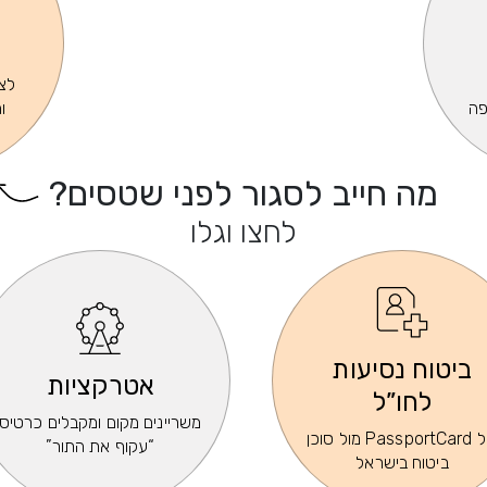
לצפ
פה
ו
מה חייב לסגור לפני שטסים?
לחצו וגלו
ביטוח נסיעות
אטרקציות
לחו”ל
משריינים מקום ומקבלים כרטיס
של PassportCard מול סוכן
“עקוף את התור”
ביטוח בישראל