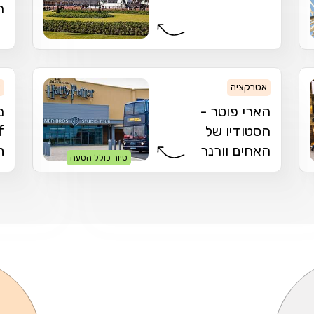
ה
אטרקציה
א
הארי פוטר -
מ
הסטודיו של
f
האחים וורנר
n
סיור כולל הסעה