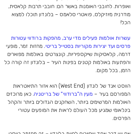
ואופרות. לחובבי האומנות באשר הם: חובבי תרבות קלאסית,
מודרנית מיוזיקלס, פואטרי סלאמס – בלונדון תוכלו למצוא
הכל!
עשרות אולמות פעילים מדי ערב, מהפקות ברודווי עטורות
פרסים ועד יצירות מקוריות בסטייל בריטי.
מחזות זמר, מופעי
דרמה, קלאסיקות שייקספיריות, קונצרטים באולמות מפוארים
והפתעות באולמות קטנים בפינות העיר – בלונדון זה קורה כל
הזמן, בכל מקום.
הווסט אנד של לונדון (West End) הוא אזור התיאטראות
המפורסם בעיר –
מעין ה"ברודווי" של בריטניה
. כאן מרוכזים
האולמות המרשימים ביותר, השחקנים הגדולים ביותר והקהל
בינלאומי שמגיע מכל העולם לראות את המופעים עטורי
הפרסים.
אם יש דבר אחד שחייבים לחוות בלונדון – זה מחזמר בווסט