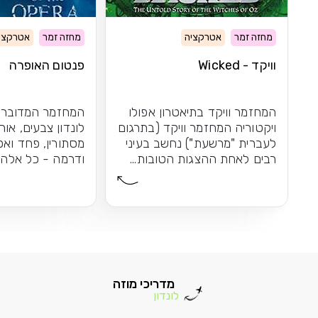
מחזה זמר
אטרקציה
מחזה זמר
אטרקצי
וויקד - Wicked
פנטום האופרה
המחזמר וויקד בתיאטרון אפולו
המחזמר המדובר 
ויקטוריה המחזמר וויקד (בתרגום
לונדון צבעים, אורו
לעברית "מרשעת") נחשב בעיני
מסתורין, פחד ואפ
רבים לאחת ההצגות הטובות...
ודרמה - כל אלה 
פנטום האופרה לא
מדריכי מוזה
לונדון