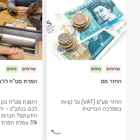
שירותים
טיפים
שירותים
טיפים
החזר מס
המרת מט"ח ללא
החזר מע"מ (VAT) על קניות
הזמנת מט"ח בקל
בממלכה הבריטית
לכם בנתב"ג - לל
הידעתם? חברות ה
3% עמלת המרת
כשאתם...