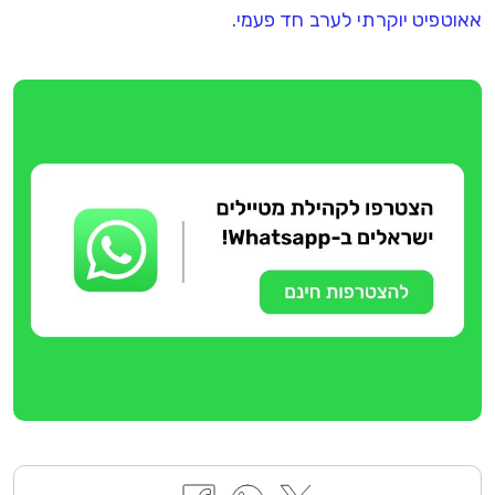
אאוטפיט יוקרתי לערב חד פעמי.