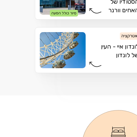
סטודיו של
אחים וורנר
סיור כולל הסעה
טרקציה
ונדון איי - העין
ל לונדון