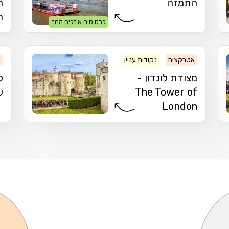
התמזה
ה
ה
כרטיסים אוזלים מהר
אטרקציה
נקודות עניין
מצודה
א
מצודת לונדון -
ל
The Tower of
ש
London