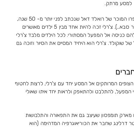
ו למסע מרתק.
ההצגה צ'רלי בממלכת השוקולד מבוססת על ספרו המוכר של רואלד דאל שנכתב לפני יותר מ- 50 שנה,
ב- 1964 (אם חושבים על זה, צ'רלי היום הוא כבר סבא...). צ'רלי זכה להיות אחד מבין 5 ילדים מאושרים
ם כניסה אל המפעל המסתורי. לכל הילדים מלבד צ'רלי
של שוקולד. צ'רלי הוא היחיד המסיים את הסיור וזוכה גם
חברים
צופים המרותקים אל המסע יחד עם צ'רלי, לרצות לחטוף
 המפעל, להתלבט ולהתאפק ולראות יחד איתו שאולי
ו מארק תומפסון שעיצב גם את התפאורה והתלבושות
ר דרלינג שחבר את הכוריאוגרפיה המדהימה (הוא