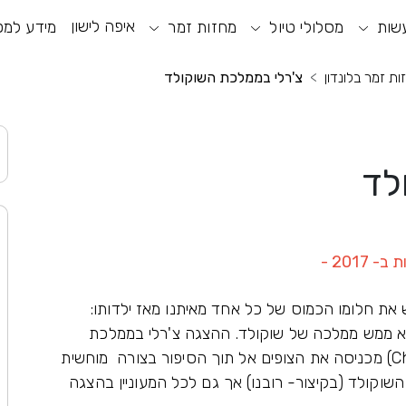
איפה לישון
שות
וע חיפוש
מסלולי טיול
מחזות זמר
תפריט ראשי
תפריט נגישות
מידע למט
ות זמר בלונדון
צ'רלי בממלכת השוקולד
לד
201 -
ת חלומו הכמוס של כל אחד מאיתנו מאז ילדותו:
א ממש ממלכה של שוקולד. ההצגה צ'רלי בממלכת
השוקולד (Charlie and the Chocolate Factory) מכניסה את הצופים אל תוך הסיפור בצורה מוחשית
שוקולד (בקיצור- רובנו) אך גם לכל המעוניין בהצגה