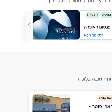
תכנן את הטיול המושלם ללונדון.
הופעה
קונצרט
פנטום האופרה
למאמר הבא
ת החובה בלונדון
טרקציה
ארי פוטר -