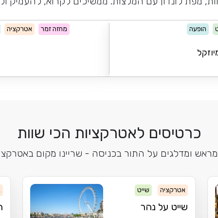
ות, מפת לונדון עם המלצות. ממשיכים לקרוא, להעמיק ול
הופעה
מחזה זמר
אטרקציה
יוזקל
כרטיסים לאטרקציות הכי שוות
מראש ומדלגים על התור בכניסה - שריינו מקום באטרקציו
אטרקציה
שייט
א
שייט על נהר
ה