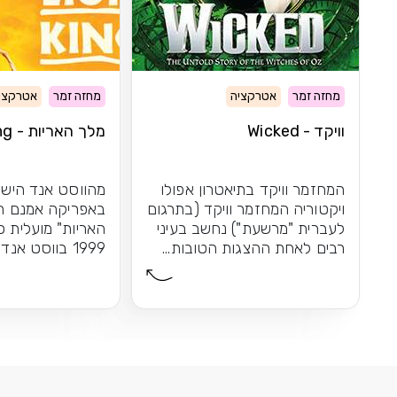
מחזה זמר
אטרקציה
מחזה זמר
אטרקצי
וויקד - Wicked
מלך האריות - The Lion King
המחזמר וויקד בתיאטרון אפולו
מהווסט אנד הישר
ויקטוריה המחזמר וויקד (בתרגום
באפריקה אמנם ה
לעברית "מרשעת") נחשב בעיני
האריות" מועלית 
רבים לאחת ההצגות הטובות...
1999 בווסט אנד
הקרירה, אך...