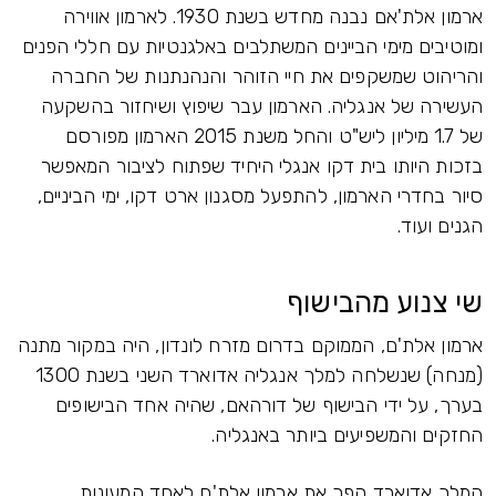
ארמון אלת'אם נבנה מחדש בשנת 1930. לארמון אווירה
ומוטיבים מימי הביינים המשתלבים באלגנטיות עם חללי הפנים
והריהוט שמשקפים את חיי הזוהר והנהנתנות של החברה
העשירה של אנגליה. הארמון עבר שיפוץ ושיחזור בהשקעה
של 1.7 מיליון ליש"ט והחל משנת 2015 הארמון מפורסם
בזכות היותו בית דקו אנגלי היחיד שפתוח לציבור המאפשר
סיור בחדרי הארמון, להתפעל מסגנון ארט דקו, ימי הביניים,
הגנים ועוד.
שי צנוע מהבישוף
ארמון אלת'ם, הממוקם בדרום מזרח לונדון, היה במקור מתנה
(מנחה) שנשלחה למלך אנגליה אדוארד השני בשנת 1300
בערך, על ידי הבישוף של דורהאם, שהיה אחד הבישופים
החזקים והמשפיעים ביותר באנגליה.
המלך אדוארד הפך את ארמון אלת'ם לאחד המעונות