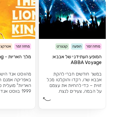
מחזה זמר
הופעה
קונצרט
מחזה זמר
אטרקצי
המופע העתידני של אבבא:
מלך האריות - The Lion King
ABBA Voyage
במשך חודשים חברי להקת
מהווסט אנד הישר
אבבא שרו, רקדו והוקלטו מכל
באפריקה אמנם ה
זווית – כדי להחיות את עצמם
האריות" מועלית 
על הבמה, צעירים לנצח.
1999 בווסט אנד
התוצאה: חוויית הופעה...
הקרירה, אך...