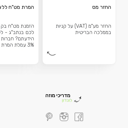
החזר מס
המרת מט"ח ללא
החזר מע"מ (VAT) על קניות
הזמנת מט"ח בקל
בממלכה הבריטית
לכם בנתב"ג - לל
הידעתם? חברות ה
3% עמלת המרת
כשאתם...
מדריכי מוזה
לונדון